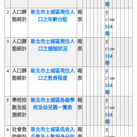
年
2
人口靜
新北市土城區現住人
報
5
態統計
口之年齡分配
表
17:00
114
年
3
人口靜
新北市土城區現住人
報
5
態統計
口之婚姻狀況
表
17:00
114
年
4
人口靜
新北市土城區現住人
報
5
態統計
口之教育程度
表
17:00
114
年
5
學校校
新北市土城區各級學
報
5
數及設
校及幼兒園一覽表
表
17:00
114
施統計
年
6
社會救
新北市土城區低收入
報
5
助統計
戶數及人數按身分別
表