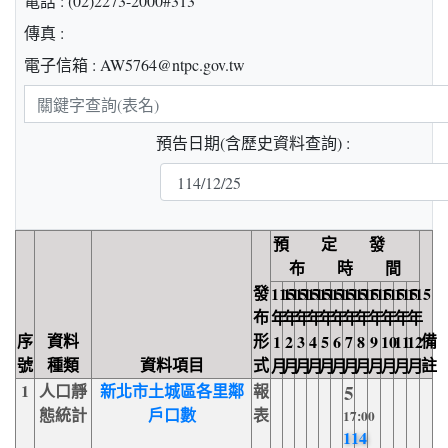
電話 : (02)2273-2000#313
傳真 :
電子信箱 : AW5764@ntpc.gov.tw
關
鍵
預告日期(含歷史資料查詢) :
字
查
詢
預 定 發
布 時 間
發
115
115
115
115
115
115
115
115
115
115
115
115
布
年
年
年
年
年
年
年
年
年
年
年
年
序
資料
形
備
1
2
3
4
5
6
7
8
9
10
11
12
號
種類
資料項目
式
註
月
月
月
月
月
月
月
月
月
月
月
月
1
人口靜
新北市土城區各里鄰
報
5
態統計
戶口數
表
17:00
114