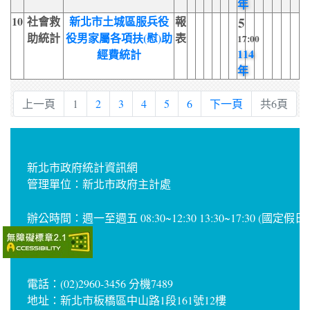
年
10
社會救
新北市土城區服兵役
報
5
助統計
役男家屬各項扶(慰)助
表
17:00
114
經費統計
年
上一頁
1
2
3
4
5
6
下一頁
共6頁
新北市政府統計資訊網
管理單位：新北市政府主計處
辦公時間：週一至週五 08:30~12:30 13:30~17:30 (國定假
電話：(02)2960-3456 分機7489
地址：新北市板橋區中山路1段161號12樓