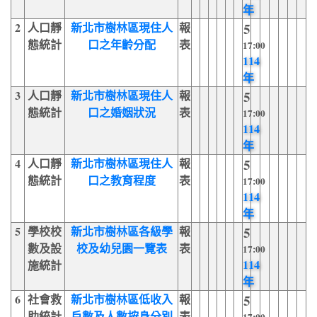
年
2
人口靜
新北市樹林區現住人
報
5
態統計
口之年齡分配
表
17:00
114
年
3
人口靜
新北市樹林區現住人
報
5
態統計
口之婚姻狀況
表
17:00
114
年
4
人口靜
新北市樹林區現住人
報
5
態統計
口之教育程度
表
17:00
114
年
5
學校校
新北市樹林區各級學
報
5
數及設
校及幼兒園一覽表
表
17:00
114
施統計
年
6
社會救
新北市樹林區低收入
報
5
助統計
戶數及人數按身分別
表