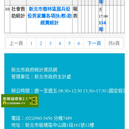
年
10
社會救
新北市樹林區服兵役
報
5
助統計
役男家屬各項扶(慰)助
表
17:00
114
經費統計
年
上一頁
1
2
3
4
5
6
下一頁
共6頁
新北市政府統計資訊網
管理單位：新北市政府主計處
辦公時間：週一至週五 08:30~12:30 13:30~17:30 (國定假
電話：(02)2960-3456 分機7489
地址：新北市板橋區中山路1段161號12樓