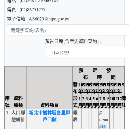
電話 : (02)2681-2106#3102
傳真 : (02)86751277
電子信箱 : AS6029@ntpc.gov.tw
關
鍵
預告日期(含歷史資料查詢) :
字
查
詢
預 定 發
布 時 間
發
115
115
115
115
115
115
115
115
115
115
115
115
布
年
年
年
年
年
年
年
年
年
年
年
年
序
資料
形
備
1
2
3
4
5
6
7
8
9
10
11
12
號
種類
資料項目
式
註
月
月
月
月
月
月
月
月
月
月
月
月
1
人口靜
新北市樹林區各里鄰
報
5
態統計
戶口數
表
17:00
114