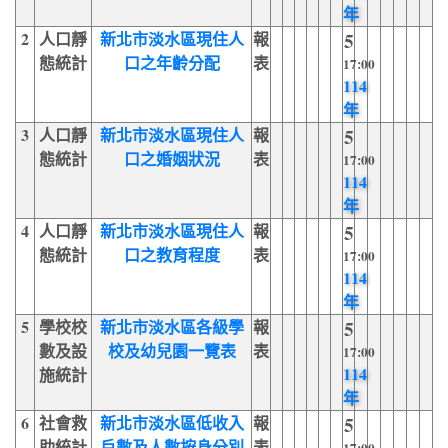
年
2
人口靜
新北市淡水區現住人
報
5
態統計
口之年齡分配
表
17:00
114
年
3
人口靜
新北市淡水區現住人
報
5
態統計
口之婚姻狀況
表
17:00
114
年
4
人口靜
新北市淡水區現住人
報
5
態統計
口之教育程度
表
17:00
114
年
5
學校校
新北市淡水區各級學
報
5
數及設
校及幼兒園一覽表
表
17:00
114
施統計
年
6
社會救
新北市淡水區低收入
報
5
助統計
戶數及人數按身分別
表