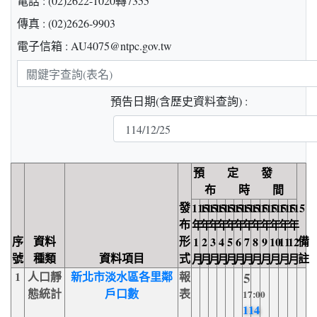
電話 : (02)2622-1020轉7355
傳真 : (02)2626-9903
電子信箱 : AU4075@ntpc.gov.tw
關
鍵
預告日期(含歷史資料查詢) :
字
查
詢
預 定 發
布 時 間
發
115
115
115
115
115
115
115
115
115
115
115
115
布
年
年
年
年
年
年
年
年
年
年
年
年
序
資料
形
備
1
2
3
4
5
6
7
8
9
10
11
12
號
種類
資料項目
式
註
月
月
月
月
月
月
月
月
月
月
月
月
1
人口靜
新北市淡水區各里鄰
報
5
態統計
戶口數
表
17:00
114