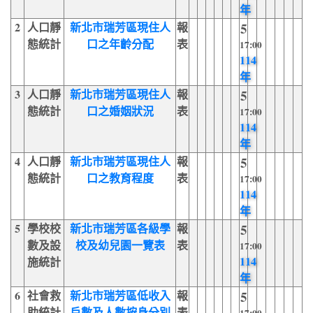
年
2
人口靜
新北市瑞芳區現住人
報
5
態統計
口之年齡分配
表
17:00
114
年
3
人口靜
新北市瑞芳區現住人
報
5
態統計
口之婚姻狀況
表
17:00
114
年
4
人口靜
新北市瑞芳區現住人
報
5
態統計
口之教育程度
表
17:00
114
年
5
學校校
新北市瑞芳區各級學
報
5
數及設
校及幼兒園一覽表
表
17:00
114
施統計
年
6
社會救
新北市瑞芳區低收入
報
5
助統計
戶數及人數按身分別
表