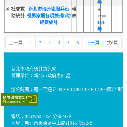
年
10
社會救
新北市瑞芳區服兵役
報
5
助統計
役男家屬各項扶(慰)助
表
17:00
114
經費統計
年
上一頁
1
2
3
4
5
6
下一頁
共6頁
新北市政府統計資訊網
管理單位：新北市政府主計處
辦公時間：週一至週五 08:30~12:30 13:30~17:30 (國定假
電話：(02)2960-3456 分機7489
地址：新北市板橋區中山路1段161號12樓