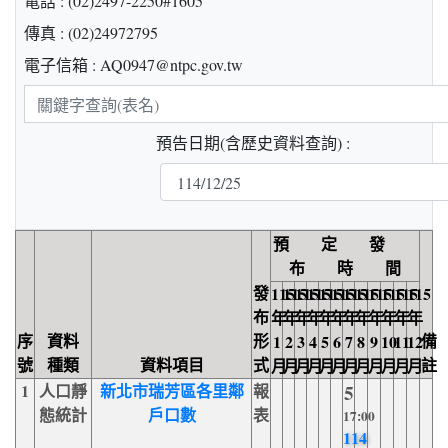
電話 : (02)2497-2250#1605
傳真 : (02)24972795
電子信箱 : AQ0947@ntpc.gov.tw
關
鍵
預告日期(含歷史資料查詢) :
字
查
詢
預 定 發
布 時 間
發
115
115
115
115
115
115
115
115
115
115
115
115
布
年
年
年
年
年
年
年
年
年
年
年
年
序
資料
形
備
1
2
3
4
5
6
7
8
9
10
11
12
號
種類
資料項目
式
註
月
月
月
月
月
月
月
月
月
月
月
月
1
人口靜
新北市瑞芳區各里鄰
報
5
態統計
戶口數
表
17:00
114