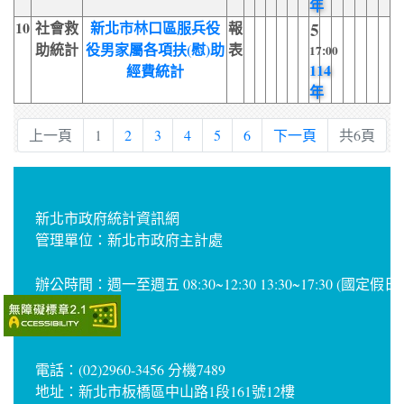
年
10
社會救
新北市林口區服兵役
報
5
助統計
役男家屬各項扶(慰)助
表
17:00
114
經費統計
年
上一頁
1
2
3
4
5
6
下一頁
共6頁
新北市政府統計資訊網
管理單位：新北市政府主計處
辦公時間：週一至週五 08:30~12:30 13:30~17:30 (國定假
電話：(02)2960-3456 分機7489
地址：新北市板橋區中山路1段161號12樓