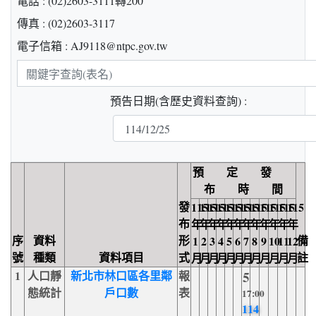
電話 : (02)2603-3111轉200
傳真 : (02)2603-3117
電子信箱 : AJ9118@ntpc.gov.tw
關
鍵
預告日期(含歷史資料查詢) :
字
查
詢
預 定 發
布 時 間
發
115
115
115
115
115
115
115
115
115
115
115
115
布
年
年
年
年
年
年
年
年
年
年
年
年
序
資料
形
備
1
2
3
4
5
6
7
8
9
10
11
12
號
種類
資料項目
式
註
月
月
月
月
月
月
月
月
月
月
月
月
1
人口靜
新北市林口區各里鄰
報
5
態統計
戶口數
表
17:00
114