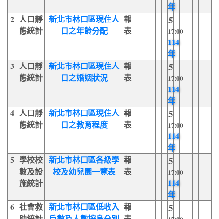
年
2
人口靜
新北市林口區現住人
報
5
態統計
口之年齡分配
表
17:00
114
年
3
人口靜
新北市林口區現住人
報
5
態統計
口之婚姻狀況
表
17:00
114
年
4
人口靜
新北市林口區現住人
報
5
態統計
口之教育程度
表
17:00
114
年
5
學校校
新北市林口區各級學
報
5
數及設
校及幼兒園一覽表
表
17:00
114
施統計
年
6
社會救
新北市林口區低收入
報
5
助統計
戶數及人數按身分別
表