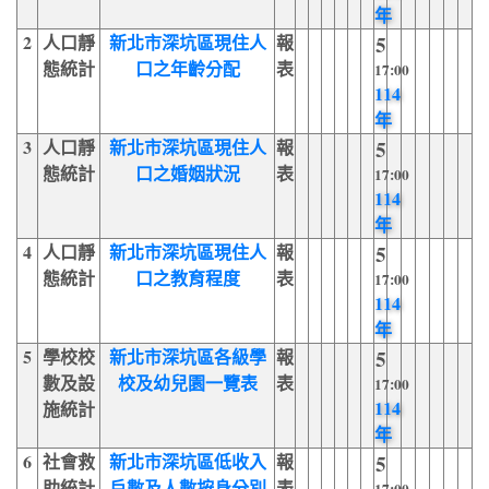
年
2
人口靜
新北市深坑區現住人
報
5
態統計
口之年齡分配
表
17:00
114
年
3
人口靜
新北市深坑區現住人
報
5
態統計
口之婚姻狀況
表
17:00
114
年
4
人口靜
新北市深坑區現住人
報
5
態統計
口之教育程度
表
17:00
114
年
5
學校校
新北市深坑區各級學
報
5
數及設
校及幼兒園一覽表
表
17:00
114
施統計
年
6
社會救
新北市深坑區低收入
報
5
助統計
戶數及人數按身分別
表