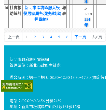
年
10
社會救
新北市深坑區服兵役
報
5
助統計
役男家屬各項扶(慰)助
表
17:00
114
經費統計
年
上一頁
1
2
3
4
5
6
下一頁
共6頁
新北市政府統計資訊網
管理單位：新北市政府主計處
辦公時間：週一至週五 08:30~12:30 13:30~17:30 (國定假
電話：(02)2960-3456 分機7489
地址：新北市板橋區中山路1段161號12樓