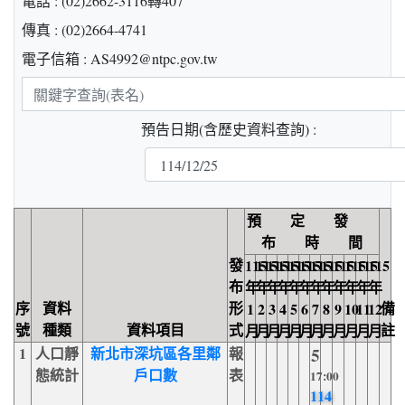
電話 : (02)2662-3116轉407
傳真 : (02)2664-4741
電子信箱 : AS4992@ntpc.gov.tw
關
鍵
預告日期(含歷史資料查詢) :
字
查
詢
預 定 發
布 時 間
發
115
115
115
115
115
115
115
115
115
115
115
115
布
年
年
年
年
年
年
年
年
年
年
年
年
序
資料
形
備
1
2
3
4
5
6
7
8
9
10
11
12
號
種類
資料項目
式
註
月
月
月
月
月
月
月
月
月
月
月
月
1
人口靜
新北市深坑區各里鄰
報
5
態統計
戶口數
表
17:00
114