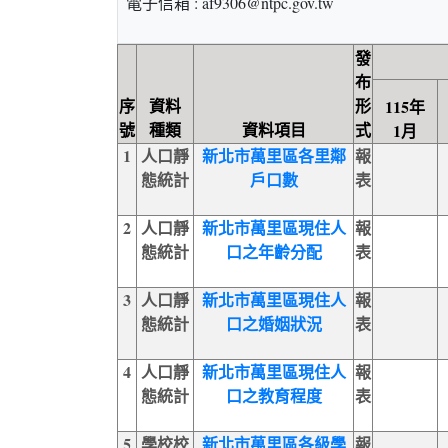
電子信箱 : af9306@ntpc.gov.tw
發
布
序
資料
形
115年
號
種類
資料項目
式
1月
1
人口靜
新北市萬里區各里鄰
報
態統計
戶口數
表
2
人口靜
新北市萬里區現住人
報
態統計
口之年齡分配
表
3
人口靜
新北市萬里區現住人
報
態統計
口之婚姻狀況
表
4
人口靜
新北市萬里區現住人
報
態統計
口之教育程度
表
5
學校校
新北市萬里區各級學
報