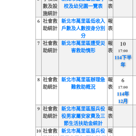
數及設
校及幼兒園一覽表
表
施統計
6
社會救
新北市萬里區低收入
報
助統計
戶數及人數按身分別
表
分
7
社會救
新北市萬里區遭受災
報
10
助統計
害救助情形
表
17:00
114下半
年
8
社會救
新北市萬里區辦理急
報
6
助統計
難救助概況
表
17:00
114年
12月
9
社會救
新北市萬里區服兵役
報
助統計
役男家屬安家費及三
表
節生活扶助金統計
10
社會救
新北市萬里區服兵役
報