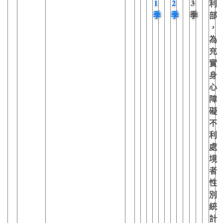
1
2
3
利
季
季
季
部
，
為
充
實
身
心
障
礙
不
利
處
境
者
性
別
統
計