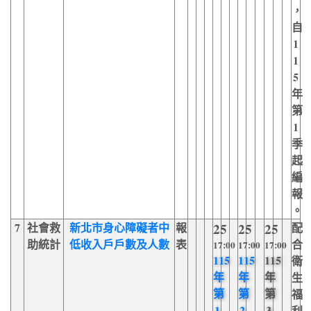
，
自
1
1
5
年
第
1
季
起
編
報
。
7
社會救
新北市身心障礙者中
報
25
25
25
配
助統計
低收入戶戶數及人數
表
合
17:00
17:00
17:00
115
115
115
衛
年
年
年
生
第
第
第
福
1
2
3
利