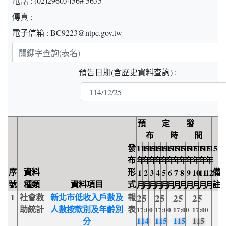
電話 : (02)29603456# 5635
傳真 :
電子信箱 : BC9223@ntpc.gov.tw
關
鍵
預告日期(含歷史資料查詢) :
字
查
詢
預 定 發
布 時 間
發
115
115
115
115
115
115
115
115
115
115
115
115
布
年
年
年
年
年
年
年
年
年
年
年
年
序
資料
形
備
1
2
3
4
5
6
7
8
9
10
11
12
號
種類
資料項目
式
註
月
月
月
月
月
月
月
月
月
月
月
月
1
社會救
新北市低收入戶數及
報
25
25
25
25
助統計
人數按款別及年齡別
表
17:00
17:00
17:00
17:00
114
115
115
115
分