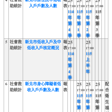
25
25
25
25
助統計
入戶戶數及人數
表
17:00
17:00
17:00
17:00
114
115
115
115
年
年
年
年
第
第
第
第
4
1
2
3
季
季
季
季
5
社會救
新北市低收入戶及中
報
25
25
助統計
低收入戶核定概況
表
17:00
17:00
114
115
年
上
第
半
4
年
季
6
社會救
新北市身心障礙者低
報
25
25
25
配
助統計
收入戶戶數及人數
表
合
17:00
17:00
17:00
115
115
115
衛
年
年
年
生
第
第
第
福