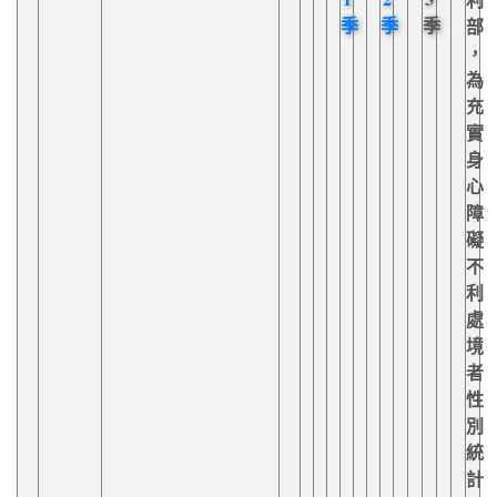
季
季
季
部
，
為
充
實
身
心
障
礙
不
利
處
境
者
性
別
統
計