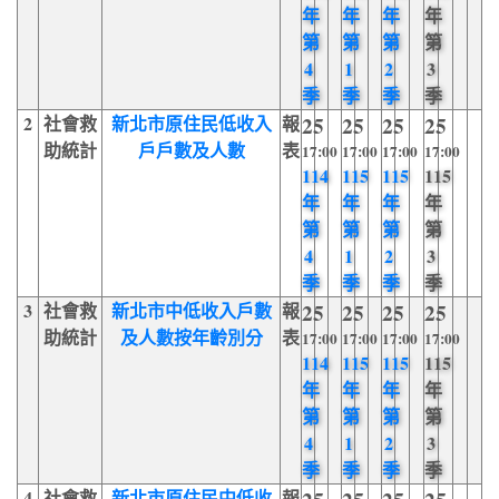
年
年
年
年
第
第
第
第
4
1
2
3
季
季
季
季
2
社會救
新北市原住民低收入
報
25
25
25
25
助統計
戶戶數及人數
表
17:00
17:00
17:00
17:00
114
115
115
115
年
年
年
年
第
第
第
第
4
1
2
3
季
季
季
季
3
社會救
新北市中低收入戶數
報
25
25
25
25
助統計
及人數按年齡別分
表
17:00
17:00
17:00
17:00
114
115
115
115
年
年
年
年
第
第
第
第
4
1
2
3
季
季
季
季
4
社會救
新北市原住民中低收
報