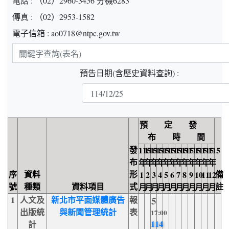
電話 : （02）2960-3456 分機6283
傳真 : （02）2953-1582
電子信箱 : ao0718@ntpc.gov.tw
關
鍵
預告日期(含歷史資料查詢) :
字
查
詢
預 定 發
布 時 間
發
115
115
115
115
115
115
115
115
115
115
115
115
布
年
年
年
年
年
年
年
年
年
年
年
年
序
資料
形
備
1
2
3
4
5
6
7
8
9
10
11
12
號
種類
資料項目
式
註
月
月
月
月
月
月
月
月
月
月
月
月
1
人文及
新北市平面媒體廣告
報
5
出版統
與新聞管理統計
表
17:00
114
計