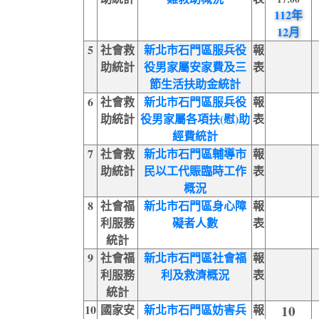
112年
12月
5
社會救
新北市石門區服兵役
報
助統計
役男家屬安家費及三
表
節生活扶助金統計
6
社會救
新北市石門區服兵役
報
助統計
役男家屬各項扶(慰)助
表
經費統計
7
社會救
新北市石門區輔導市
報
助統計
民以工代賑臨時工作
表
概況
8
社會福
新北市石門區身心障
報
利服務
礙者人數
表
統計
9
社會福
新北市石門區社會福
報
利服務
利及救濟概況
表
統計
10
國家安
新北市石門區妨害兵
報
10