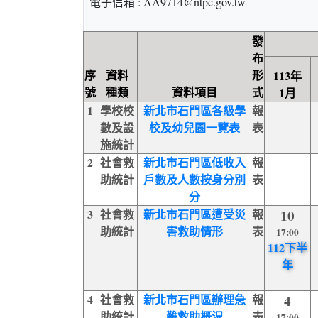
電子信箱 : AA9714@ntpc.gov.tw
發
布
序
資料
形
113年
號
種類
資料項目
式
1月
1
學校校
新北市石門區各級學
報
數及設
校及幼兒園一覽表
表
施統計
2
社會救
新北市石門區低收入
報
助統計
戶數及人數按身分別
表
分
3
社會救
新北市石門區遭受災
報
10
助統計
害救助情形
表
17:00
112下半
年
4
社會救
新北市石門區辦理急
報
4
助統計
難救助概況
表
17:00