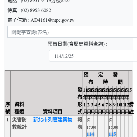
電話 : (02) 8951-9119分機8525
傳真 : (02) 8953-6082
電子信箱 : AD4161@ntpc.gov.tw
關
鍵
預告日期(含歷史資料查詢) :
字
查
詢
預 定 發
布 時 間
發
115
115
115
115
115
115
115
115
115
115
115
115
布
年
年
年
年
年
年
年
年
年
年
年
年
序
資料
形
備
1
2
3
4
5
6
7
8
9
10
11
12
號
種類
資料項目
式
註
月
月
月
月
月
月
月
月
月
月
月
月
1
災害防
新北市列管建築物
報
5
5
救統計
表
17:00
17:00
114
115