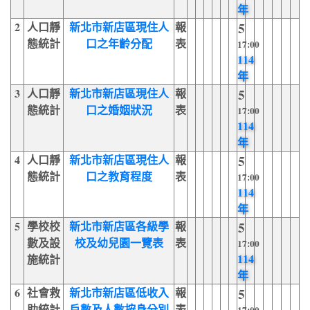
年
2
人口靜
新北市新店區現住人
報
5
態統計
口之年齡分配
表
17:00
114
年
3
人口靜
新北市新店區現住人
報
5
態統計
口之婚姻狀況
表
17:00
114
年
4
人口靜
新北市新店區現住人
報
5
態統計
口之教育程度
表
17:00
114
年
5
學校校
新北市新店區各級學
報
5
數及設
校及幼兒園一覽表
表
17:00
114
施統計
年
6
社會救
新北市新店區低收入
報
5
助統計
戶數及人數按身分別
表