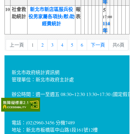
年
10
社會救
新北市新店區服兵役
報
5
助統計
役男家屬各項扶(慰)助
表
17:00
114
經費統計
年
上一頁
1
2
3
4
5
6
下一頁
共6頁
新北市政府統計資訊網
管理單位：新北市政府主計處
辦公時間：週一至週五 08:30~12:30 13:30~17:30 (國定假
電話：(02)2960-3456 分機7489
地址：新北市板橋區中山路1段161號12樓