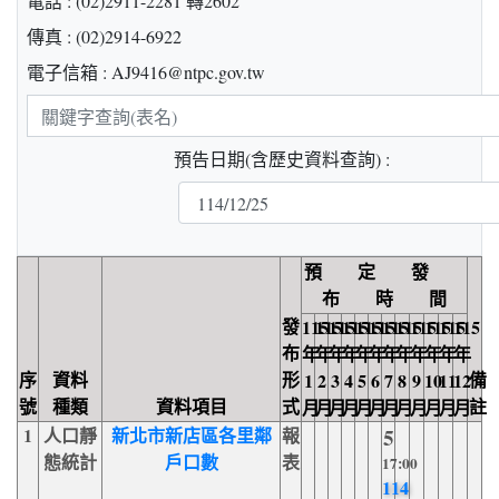
電話 : (02)2911-2281 轉2602
傳真 : (02)2914-6922
電子信箱 : AJ9416@ntpc.gov.tw
關
鍵
預告日期(含歷史資料查詢) :
字
查
詢
預 定 發
布 時 間
發
115
115
115
115
115
115
115
115
115
115
115
115
布
年
年
年
年
年
年
年
年
年
年
年
年
序
資料
形
備
1
2
3
4
5
6
7
8
9
10
11
12
號
種類
資料項目
式
註
月
月
月
月
月
月
月
月
月
月
月
月
1
人口靜
新北市新店區各里鄰
報
5
態統計
戶口數
表
17:00
114