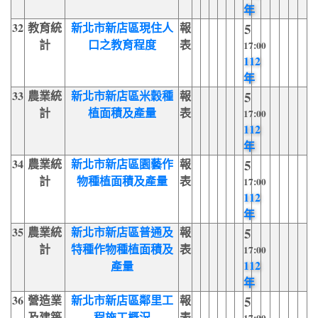
年
32
教育統
新北市新店區現住人
報
5
計
口之教育程度
表
17:00
112
年
33
農業統
新北市新店區米穀種
報
5
計
植面積及產量
表
17:00
112
年
34
農業統
新北市新店區園藝作
報
5
計
物種植面積及產量
表
17:00
112
年
35
農業統
新北市新店區普通及
報
5
計
特種作物種植面積及
表
17:00
112
產量
年
36
營造業
新北市新店區鄰里工
報
5
及建築
程施工概況
表