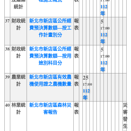
17:00
112
統計
年
37
財政統
新北市新店區公所經
報
5
計
費預決算數額—按工
表
17:00
112
作計畫別分
年
38
財政統
新北市新店區公所經
報
5
計
費預決算數額—按用
表
17:00
112
途別科目分
年
39
農業統
新北市新店區有效農
報
25
計
機使用證之農機數量
表
17:00
112
年
40
林業統
新北市新店區森林災
報
災
計
害報告
表
害
發
生