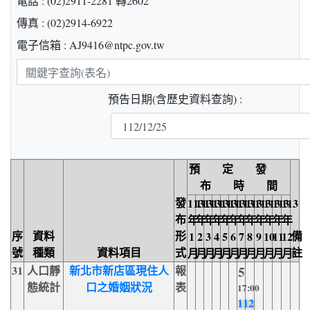
電話 : (02)2911-2281 轉2602
傳真 : (02)2914-6922
電子信箱 : AJ9416@ntpc.gov.tw
關
鍵
預告日期(含歷史資料查詢) :
字
查
詢
預 定 發
布 時 間
發
113
113
113
113
113
113
113
113
113
113
113
113
布
年
年
年
年
年
年
年
年
年
年
年
年
序
資料
形
備
1
2
3
4
5
6
7
8
9
10
11
12
號
種類
資料項目
式
註
月
月
月
月
月
月
月
月
月
月
月
月
31
人口靜
新北市新店區現住人
報
5
態統計
口之婚姻狀況
表
17:00
112