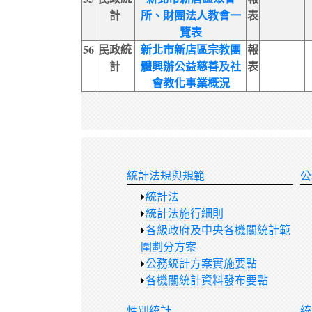
計
所、財團法人教會一
表
覽表
56
民政統
新北市新店區宗教團
報
計
體興辦公益慈善及社
表
會教化事業概況
統計法規與規範
公
統計法
統計法施行細則
各級政府及中央各機關統計範
圍劃分方案
公務統計方案實施要點
各機關統計資料發布要點
性別統計
統