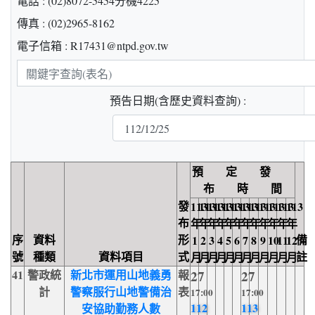
電話 : (02)8072-5454分機4225
傳真 : (02)2965-8162
電子信箱 : R17431@ntpd.gov.tw
關
鍵
預告日期(含歷史資料查詢) :
字
查
詢
預 定 發
布 時 間
發
113
113
113
113
113
113
113
113
113
113
113
113
布
年
年
年
年
年
年
年
年
年
年
年
年
序
資料
形
備
1
2
3
4
5
6
7
8
9
10
11
12
號
種類
資料項目
式
註
月
月
月
月
月
月
月
月
月
月
月
月
41
警政統
新北市運用山地義勇
報
27
27
計
警察服行山地警備治
表
17:00
17:00
112
113
安協助勤務人數