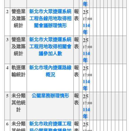
年
2
營造業
新北市大眾捷運系統
報
25
及建築
工程各線用地取得相
表
17:00
114
統計
關會議辦理情形
年
3
營造業
新北市大眾捷運系統
報
25
及建築
工程用地取得相關會
表
17:00
114
統計
議參加人數
年
4
軌道運
新北市境內捷運路線
報
25
輸統計
概況
表
17:00
114
年
5
未分類
公關業務辦理情形
報
25
其他統
表
17:00
114
計
年
6
未分類
新北市政府捷運工程
報
25
其他統
局公關業務會議參加
表