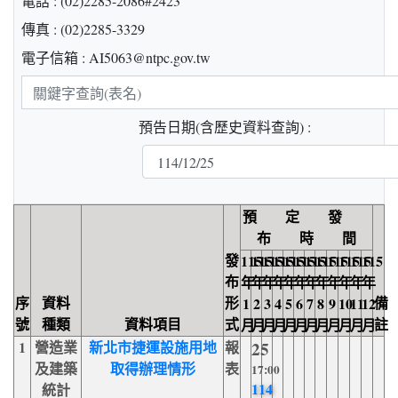
電話 : (02)2285-2086#2423
傳真 : (02)2285-3329
電子信箱 : AI5063@ntpc.gov.tw
關
鍵
預告日期(含歷史資料查詢) :
字
查
詢
預 定 發
布 時 間
發
115
115
115
115
115
115
115
115
115
115
115
115
布
年
年
年
年
年
年
年
年
年
年
年
年
序
資料
形
備
1
2
3
4
5
6
7
8
9
10
11
12
號
種類
資料項目
式
註
月
月
月
月
月
月
月
月
月
月
月
月
1
營造業
新北市捷運設施用地
報
25
及建築
取得辦理情形
表
17:00
114
統計