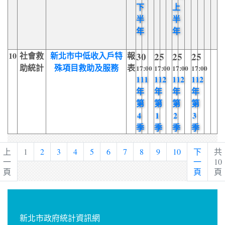
下
上
半
半
年
年
10
社會救
新北市中低收入戶特
報
30
25
25
25
助統計
殊項目救助及服務
表
17:00
17:00
17:00
17:00
111
112
112
112
年
年
年
年
第
第
第
第
4
1
2
3
季
季
季
季
上
1
2
3
4
5
6
7
8
9
10
下
共
一
一
10
頁
頁
頁
新北市政府統計資訊網