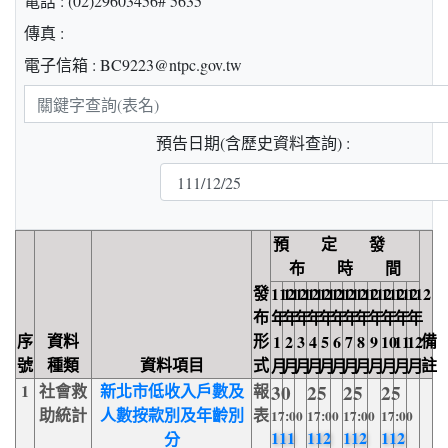
電話 : (02)29603456# 5635
傳真 :
電子信箱 : BC9223@ntpc.gov.tw
關
鍵
預告日期(含歷史資料查詢) :
字
查
詢
預 定 發
布 時 間
發
112
112
112
112
112
112
112
112
112
112
112
112
布
年
年
年
年
年
年
年
年
年
年
年
年
序
資料
形
備
1
2
3
4
5
6
7
8
9
10
11
12
號
種類
資料項目
式
註
月
月
月
月
月
月
月
月
月
月
月
月
1
社會救
新北市低收入戶數及
報
30
25
25
25
助統計
人數按款別及年齡別
表
17:00
17:00
17:00
17:00
111
112
112
112
分