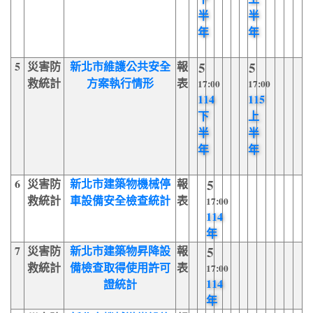
半
半
年
年
5
災害防
新北市維護公共安全
報
5
5
救統計
方案執行情形
表
17:00
17:00
114
115
下
上
半
半
年
年
6
災害防
新北市建築物機械停
報
5
救統計
車設備安全檢查統計
表
17:00
114
年
7
災害防
新北市建築物昇降設
報
5
救統計
備檢查取得使用許可
表
17:00
114
證統計
年