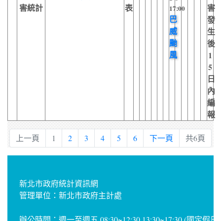
害統計
表
害
17:00
巴
發
威
生
颱
後
風
1
5
日
內
編
報
上一頁
1
2
3
4
5
6
下一頁
共6頁
新北市政府統計資訊網
管理單位：新北市政府主計處
辦公時間：週一至週五 08:30~12:30 13:30~17:30 (國定假