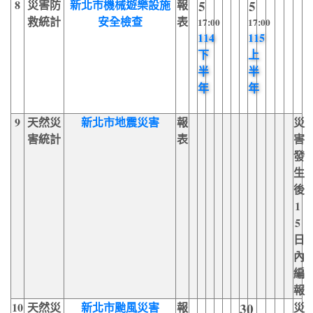
8
災害防
新北市機械遊樂設施
報
5
5
救統計
安全檢查
表
17:00
17:00
114
115
下
上
半
半
年
年
9
天然災
新北市地震災害
報
災
害統計
表
害
發
生
後
1
5
日
內
編
報
10
天然災
新北市颱風災害
報
30
災