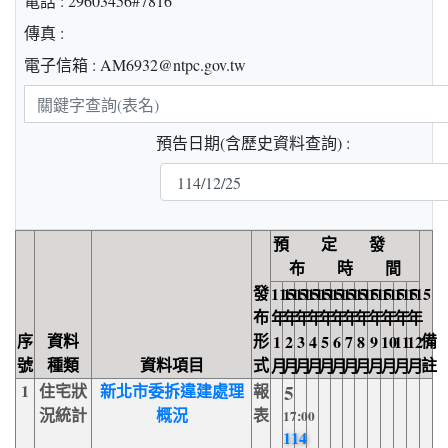
電話 : 29603456#7816
傳真 :
電子信箱 : AM6932@ntpc.gov.tw
關
鍵
預告日期(含歷史資料查詢) :
字
查
詢
預 定 發
布 時 間
發
115
115
115
115
115
115
115
115
115
115
115
115
布
年
年
年
年
年
年
年
年
年
年
年
年
序
資料
形
備
1
2
3
4
5
6
7
8
9
10
11
12
號
種類
資料項目
式
註
月
月
月
月
月
月
月
月
月
月
月
月
1
住宅狀
新北市委拆違建處理
報
5
況統計
概況
表
17:00
114