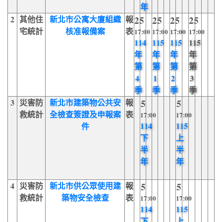
年
2
其他住
新北市公寓大廈組織
報
25
25
25
25
宅統計
核准報備案
表
17:00
17:00
17:00
17:00
114
115
115
115
年
年
年
年
第
第
第
第
4
1
2
3
季
季
季
季
3
災害防
新北市建築物公共安
報
5
5
救統計
全檢查簽證及申報案
表
17:00
17:00
114
115
件
下
上
半
半
年
年
4
災害防
新北市供公眾使用建
報
5
5
救統計
築物安全檢查
表
17:00
17:00
114
115
下
上