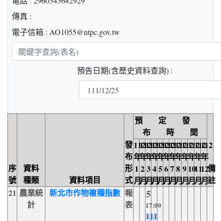
電話 : 29603456#2929
傳真 :
電子信箱 : AO1055@ntpc.gov.tw
關
鍵
預告日期(含歷史資料查詢) :
字
查
詢
預 定 發
布 時 間
發
112
112
112
112
112
112
112
112
112
112
112
112
布
年
年
年
年
年
年
年
年
年
年
年
年
序
資料
形
備
1
2
3
4
5
6
7
8
9
10
11
12
號
種類
資料項目
式
註
月
月
月
月
月
月
月
月
月
月
月
月
21
農業統
新北市作物複種指數
報
5
計
表
17:00
111