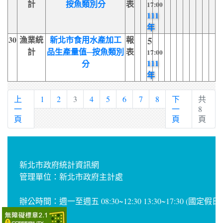
計
按魚類別分
表
17:00
111
年
30
漁業統
新北市食用水產加工
報
5
計
品生產量值─按魚類別
表
17:00
111
分
年
上
1
2
3
4
5
6
7
8
下
共
一
一
8
頁
頁
頁
新北市政府統計資訊網
管理單位：新北市政府主計處
辦公時間：週一至週五 08:30~12:30 13:30~17:30 (國定假